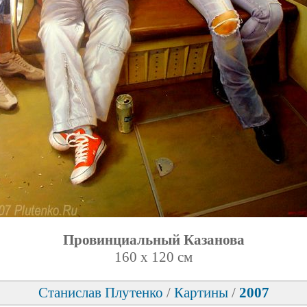
Провинциальный Казанова
160 х 120 см
Станислав Плутенко
/
Картины
/
2007